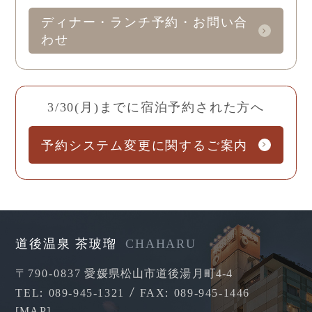
ディナー・ランチ予約・お問い合
わせ
3/30(月)までに宿泊予約された方へ
予約システム変更に関するご案内
道後温泉 茶玻瑠
CHAHARU
〒790-0837
愛媛県松山市道後湯月町4-4
TEL
089-945-1321
FAX
089-945-1446
[
MAP
]