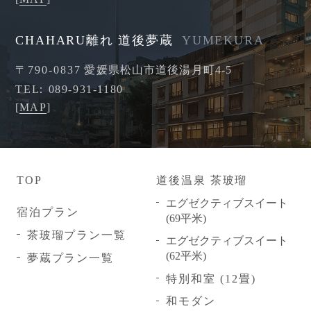
CHAHARU離れ 道後夢蔵
YUMEKURA
〒790-0837
愛媛県松山市道後湯月町4-5
TEL
089-931-1180
[
MAP
]
TOP
道後温泉
茶玻瑠
エグゼクティブスイート
宿泊プラン
(69平米)
茶玻瑠プラン一覧
エグゼクティブスイート
(62平米)
夢蔵プラン一覧
特別和室 (12畳)
和モダン