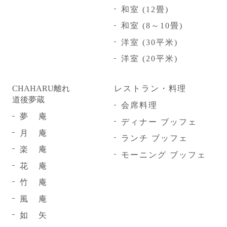
和室 (12畳)
和室 (8～10畳)
洋室 (30平米)
洋室 (20平米)
CHAHARU離れ
レストラン・料理
道後夢蔵
会席料理
夢
庵
ディナー ブッフェ
月
庵
ランチ ブッフェ
楽
庵
モーニング ブッフェ
花
庵
竹
庵
風
庵
如
矢