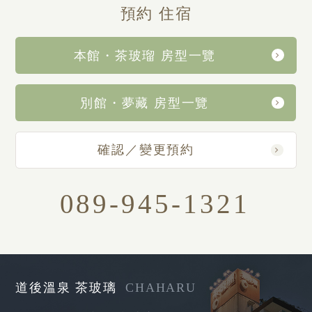
預約
住宿
本館・茶玻瑠 房型一覽
別館・夢藏 房型一覽
確認／變更
預約
089-945-1321
道後溫泉 茶玻璃
CHAHARU