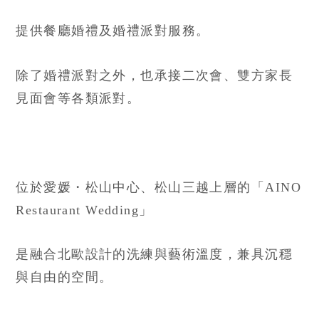
提供餐廳婚禮及婚禮派對服務。
除了婚禮派對之外，也承接二次會、雙方家長
見面會等各類派對。
位於愛媛・松山中心、松山三越上層的「AINO
Restaurant Wedding」
是融合北歐設計的洗練與藝術溫度，兼具沉穩
與自由的空間。