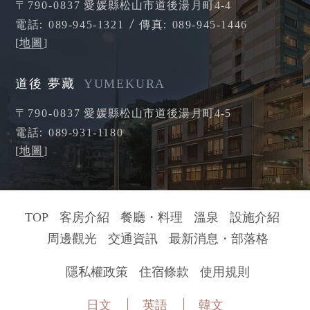
〒790-0837
愛媛縣松山市道後湯月町4-4
電話
089-945-1321
傳真
089-945-1446
[
地圖
]
道後 夢藏
YUMEKURA
〒790-0837
愛媛縣松山市道後湯月町4-5
電話
089-931-1180
[
地圖
]
TOP
客房介紹
餐廳・料理
溫泉
設施介紹
周邊觀光
交通資訊
最新消息・部落格
隱私權政策
住宿條款
使用規則
日文
英語
韓文