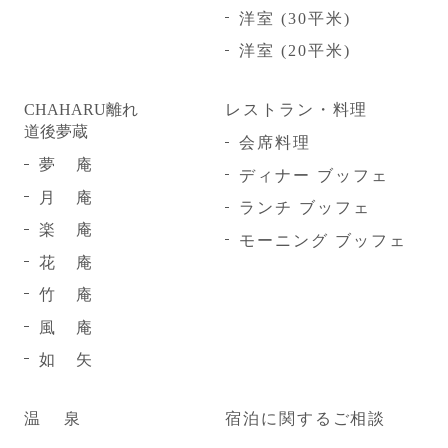
洋室 (30平米)
洋室 (20平米)
CHAHARU離れ
レストラン・料理
道後夢蔵
会席料理
夢
庵
ディナー ブッフェ
月
庵
ランチ ブッフェ
楽
庵
モーニング ブッフェ
花
庵
竹
庵
風
庵
如
矢
温
泉
宿泊に関するご相談