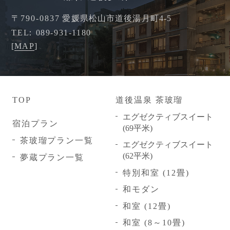
〒790-0837
愛媛県松山市道後湯月町4-5
TEL
089-931-1180
[
MAP
]
TOP
道後温泉
茶玻瑠
エグゼクティブスイート
宿泊プラン
(69平米)
茶玻瑠プラン一覧
エグゼクティブスイート
(62平米)
夢蔵プラン一覧
特別和室 (12畳)
和モダン
和室 (12畳)
和室 (8～10畳)