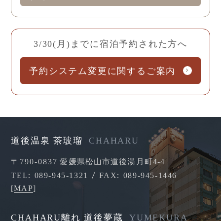
3/30(月)までに宿泊予約された方へ
予約システム変更に関するご案内
道後温泉 茶玻瑠
CHAHARU
〒790-0837
愛媛県松山市道後湯月町4-4
TEL
089-945-1321
FAX
089-945-1446
[
MAP
]
CHAHARU離れ 道後夢蔵
YUMEKURA