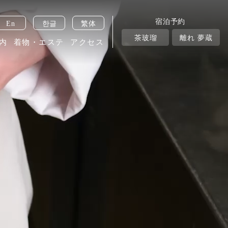
宿泊予約
En
한글
繁体
茶玻瑠
離れ 夢蔵
内
着物・エステ
アクセス