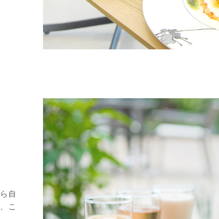
ら自
、こ