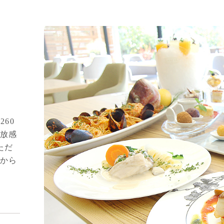
260
放感
ただ
から