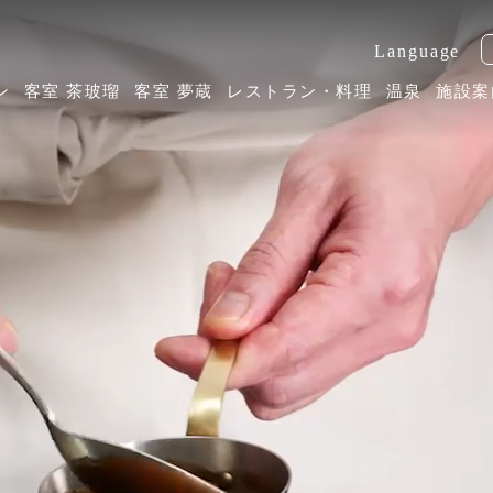
ン
客室 茶玻瑠
客室 夢蔵
レストラン・料理
温泉
施設案